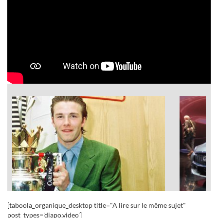
Next
L'avant/après des sportifs
[taboola_organique_desktop title="A lire sur le même sujet"
post_types='diapo,video']