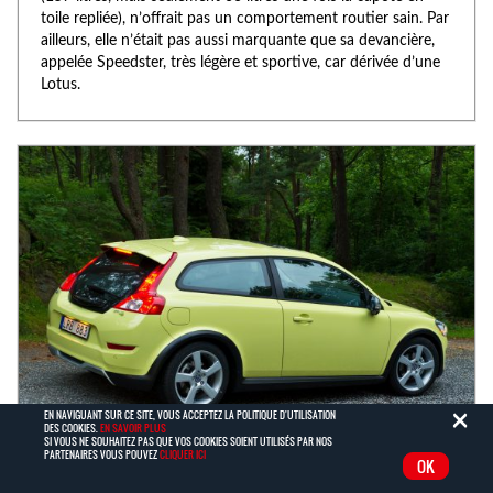
toile repliée), n’offrait pas un comportement routier sain. Par
ailleurs, elle n’était pas aussi marquante que sa devancière,
appelée Speedster, très légère et sportive, car dérivée d’une
Lotus.
C
×
EN NAVIGUANT SUR CE SITE, VOUS ACCEPTEZ LA POLITIQUE D'UTILISATION
DES COOKIES.
EN SAVOIR PLUS
SI VOUS NE SOUHAITEZ PAS QUE VOS COOKIES SOIENT UTILISÉS PAR NOS
PARTENAIRES VOUS POUVEZ
CLIQUER ICI
OK