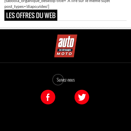
[taboola_organique_desktop title="A lire sur le même sujet"
post_types='diapo,video']
LES OFFRES DU WEB
Suivez-nous