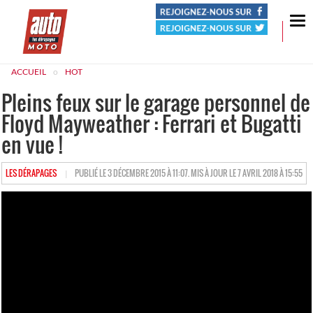
Tog
nav
ACCUEIL
HOT
Pleins feux sur le garage personnel de
Floyd Mayweather : Ferrari et Bugatti
en vue !
HTTPS://WWW.LESDERAPAGES.COM/AUTHOR/DERAPAGES
LES DÉRAPAGES
PUBLIÉ LE 3 DÉCEMBRE 2015 À 11:07. MIS À JOUR LE 7 AVRIL 2018 À 15:55