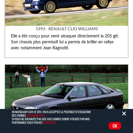
1993 - RENAULT CLIO WILLIAMS
Elle a été conçu pour venir attaquer directement la 205 gti.
Son chassis plus permissif lui a permis de briller en rallye
avec notamment Jean Ragnotti.
C
×
EN NAVIGUANT SUR CE SITE, VOUS ACCEPTEZ LA POLITIQUE D'UTILISATION
DES COOKIES.
EN SAVOIR PLUS
SI VOUS NE SOUHAITEZ PAS QUE VOS COOKIES SOIENT UTILISÉS PAR NOS
PARTENAIRES VOUS POUVEZ
CLIQUER ICI
OK