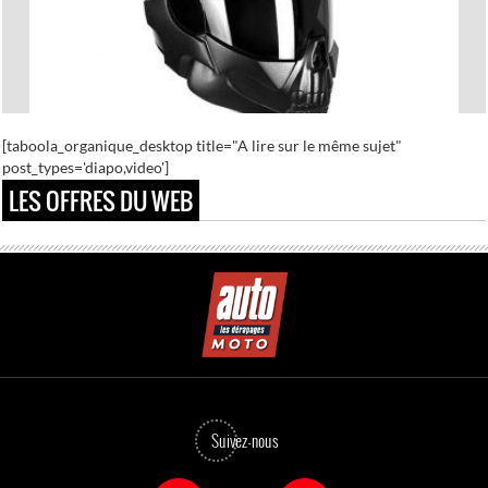
[taboola_organique_desktop title="A lire sur le même sujet"
Les 20 casques de moto les plus customisés
post_types='diapo,video']
LES OFFRES DU WEB
Suivez-nous