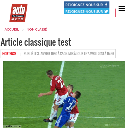
Tog
nav
ACCUEIL
NON CLASSÉ
Article classique test
HTTPS://WWW.LESDERAPAGES.COM/AUTHOR/HORTENSE
HORTENSE
PUBLIÉ LE 3 JANVIER 1990 À 12:05. MIS À JOUR LE 7 AVRIL 2018 À 15:56