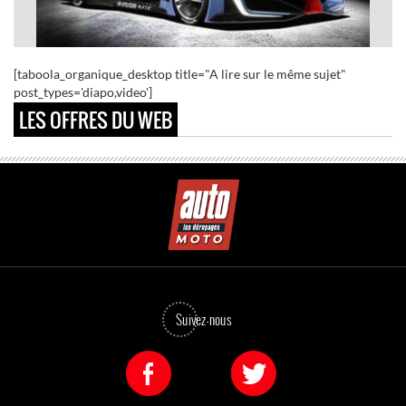
Top 30 des concept-cars les plus fous
[taboola_organique_desktop title="A lire sur le même sujet"
post_types='diapo,video']
LES OFFRES DU WEB
Suivez-nous