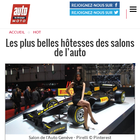
Tog
nav
ACCUEIL
HOT
Les plus belles hôtesses des salons
de l’auto
Salon de l'Auto Genève - Pirelli © Pinterest