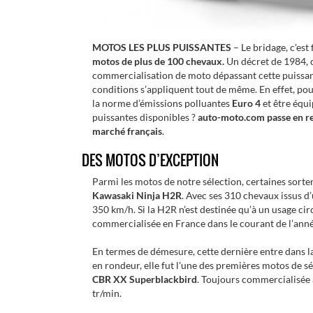
MOTOS LES PLUS PUISSANTES
– Le bridage, c'est 
motos de plus de 100 chevaux.
Un décret de 1984, 
commercialisation de moto dépassant cette puissan
conditions s’appliquent tout de même. En effet, po
la norme d’émissions polluantes
Euro 4
et être équi
puissantes disponibles ?
auto-moto.com passe en rev
marché français
.
DES MOTOS D’EXCEPTION
Parmi les motos de notre sélection, certaines sort
Kawasaki Ninja H2R
. Avec ses 310 chevaux issus d’
350 km/h. Si la H2R n’est destinée qu’à un usage cir
commercialisée en France dans le courant de l’anné
En termes de démesure, cette dernière entre dans 
en rondeur, elle fut l'une des premières motos de s
CBR XX Superblackbird
. Toujours commercialisée
tr/min.