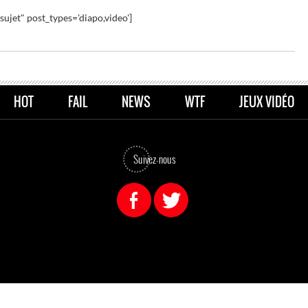
sujet" post_types='diapo,video']
HOT
FAIL
NEWS
WTF
JEUX VIDÉO
Suivez-nous