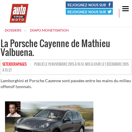
Tog
nav
DOSSIERS
DIAPO MONETISATION
La Porsche Cayenne de Mathieu
Valbuena.
HTTPS://WWW.LESDERAPAGES.COM/AUTHOR/SETEXDERAPAGES
SETEXDERAPAGES
PUBLIÉ LE 19 NOVEMBRE 2015 À 16:51. MIS À JOUR LE 1 DÉCEMBRE 2015
À 15:27
Lamborghini et Porsche Cayenne sont passées entre les mains du milieu
offensif lyonnais.