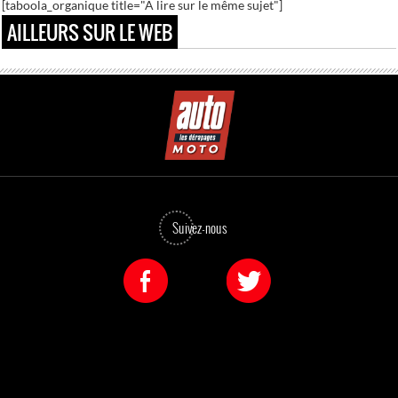
[taboola_organique title="A lire sur le même sujet"]
Les plus gros caprices de footballeurs
AILLEURS SUR LE WEB
Suivez-nous