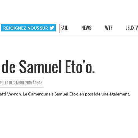
HOT
FAIL
NEWS
WTF
JEUX 
 de Samuel Eto'o.
XDERAPAGES
UR LE 1 DÉCEMBRE 2015 À 15:15
gatti Veyron. Le Camerounais Samuel Eto’o en possède une également.