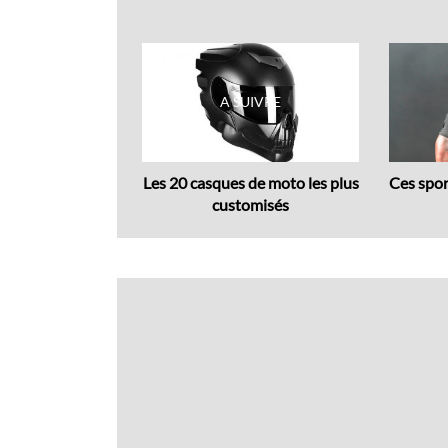
Previous
 Citroën : 2CV
Les 20 casques de moto les plus
Ces spor
type,..
customisés