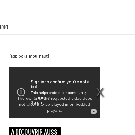
VIDÉO
[adblocks_mpu_haut]
The owner of the requested video does
not allow it to be played in embedded
players.
A DÉCOUVRIR AUSSI