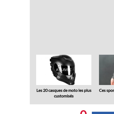
Previous
 Citroën : 2CV
Les 20 casques de moto les plus
Ces spor
type,..
customisés