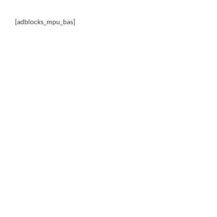
[adblocks_mpu_bas]
our du monde des voitures les
plus ratées