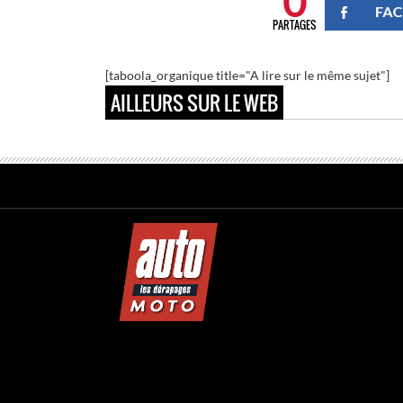
0
PARTAGES
[taboola_organique title="A lire sur le même sujet"]
AILLEURS SUR LE WEB