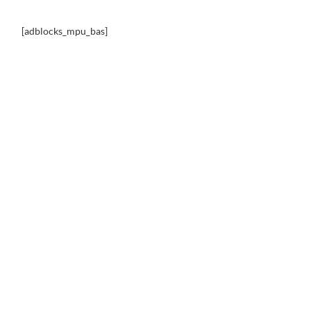
[adblocks_mpu_bas]
our du monde des voitures les
plus ratées