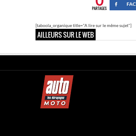
0
PARTAGES
[taboola_organique title="A lire sur le même sujet"]
AILLEURS SUR LE WEB