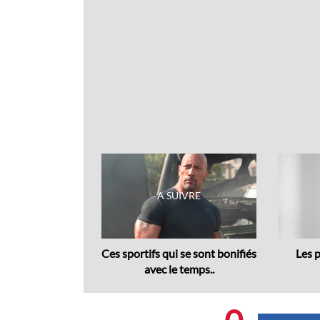
Previous
 Citroën : 2CV
Ces sportifs qui se sont bonifiés
Les p
type,..
avec le temps..