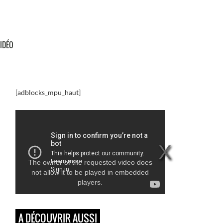
VIDÉO
[adblocks_mpu_haut]
The owner of the requested video does
not allow it to be played in embedded
players.
A DÉCOUVRIR AUSSI