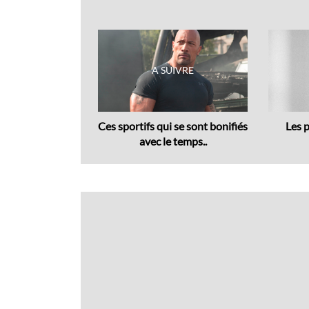
Previous
 Citroën : 2CV
Ces sportifs qui se sont bonifiés
Les p
type,..
avec le temps..