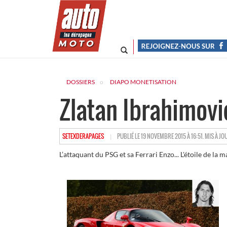
DOSSIERS
DIAPO MONETISATION
Zlatan Ibrahimovic
HTTPS://WWW.LESDERAPAGES.COM/AUTHOR/SETE
SETEXDERAPAGES
PUBLIÉ LE 19 NOVEMBRE 2015 À 16:51. MIS À JO
L’attaquant du PSG et sa Ferrari Enzo... L'étoile de la 