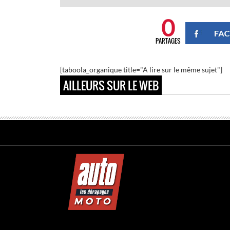
0
PARTAGES
[taboola_organique title="A lire sur le même sujet"]
AILLEURS SUR LE WEB