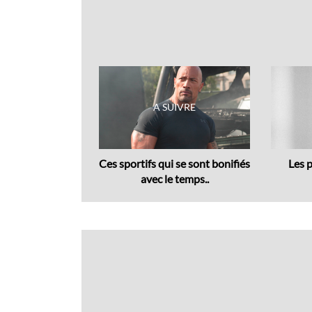
Previous
 Citroën : 2CV
Ces sportifs qui se sont bonifiés
Les p
type,..
avec le temps..