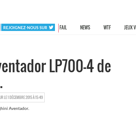
HOT
FAIL
NEWS
WTF
JEUX 
ventador LP700-4 de
.
XDERAPAGES
UR LE 1 DÉCEMBRE 2015 À 15:49
ghini Aventador.