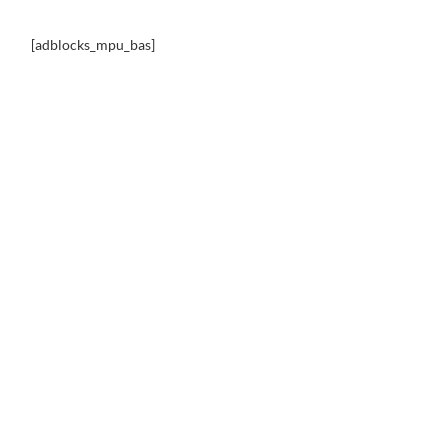
[adblocks_mpu_bas]
our du monde des voitures les
plus ratées