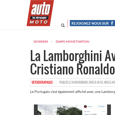
DOSSIERS
DIAPO MONETISATION
La Lamborghini A
Cristiano Ronaldo
HTTPS://WWW.LESDERAPAGES.COM/AUTHOR/SETE
SETEXDERAPAGES
PUBLIÉ LE 19 NOVEMBRE 2015 À 16:52. MIS À JO
Le Portugais s’est également affiché avec une Lambor