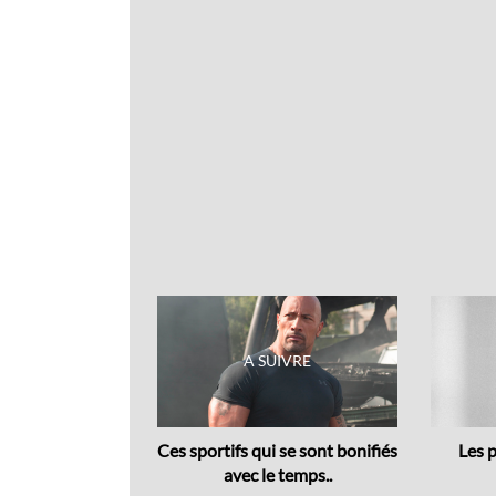
Previous
 Citroën : 2CV
Ces sportifs qui se sont bonifiés
Les p
type,..
avec le temps..