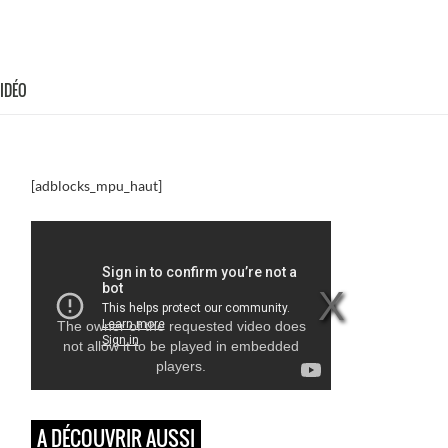
VIDÉO
[adblocks_mpu_haut]
The owner of the requested video does
not allow it to be played in embedded
players.
A DÉCOUVRIR AUSSI