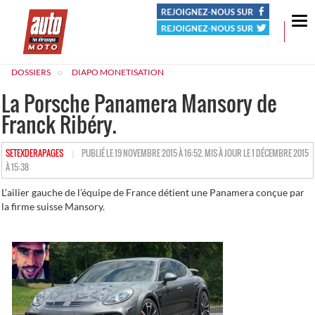
Tog
nav
DOSSIERS
DIAPO MONETISATION
La Porsche Panamera Mansory de
Franck Ribéry.
HTTPS://WWW.LESDERAPAGES.COM/AUTHOR/SETEXDERAPAGES
SETEXDERAPAGES
PUBLIÉ LE 19 NOVEMBRE 2015 À 16:52. MIS À JOUR LE 1 DÉCEMBRE 2015
À 15:38
L’ailier gauche de l’équipe de France détient une Panamera conçue par
la firme suisse Mansory.