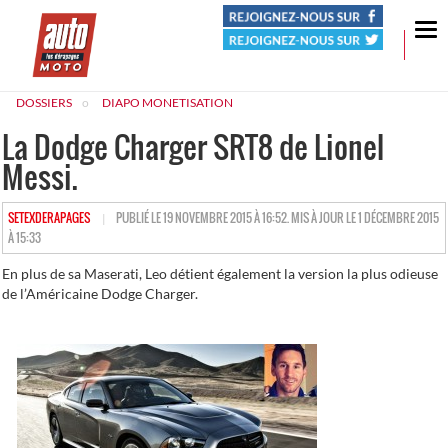
Tog
nav
DOSSIERS
DIAPO MONETISATION
La Dodge Charger SRT8 de Lionel
Messi.
HTTPS://WWW.LESDERAPAGES.COM/AUTHOR/SETEXDERAPAGES
SETEXDERAPAGES
PUBLIÉ LE 19 NOVEMBRE 2015 À 16:52. MIS À JOUR LE 1 DÉCEMBRE 2015
À 15:33
En plus de sa Maserati, Leo détient également la version la plus odieuse
de l’Américaine Dodge Charger.