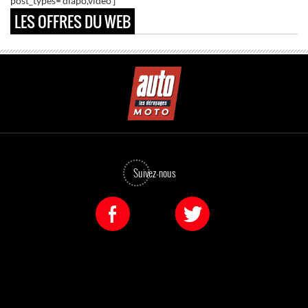
post_types='diapo,video']
LES OFFRES DU WEB
Suivez-nous